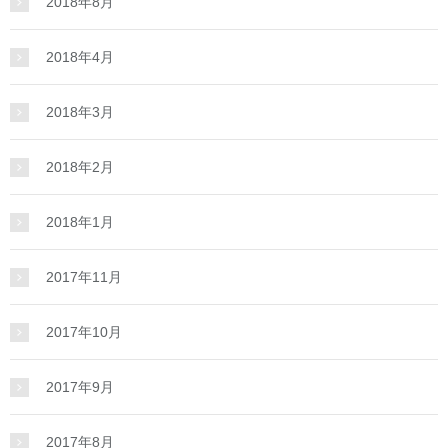
2018年8月
2018年4月
2018年3月
2018年2月
2018年1月
2017年11月
2017年10月
2017年9月
2017年8月