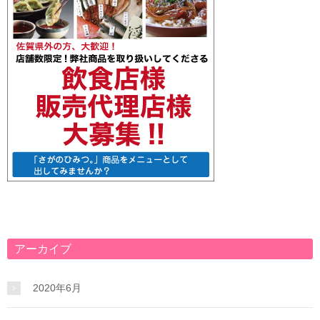
アーカイブ
2020年6月