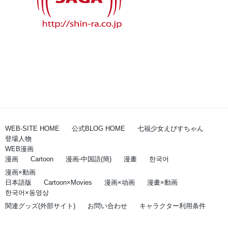
WEB-SITE HOME
公式BLOG HOME
七福少女えびすちゃん
登場人物
WEB漫画
漫画
Cartoon
漫画-中国語(簡)
漫畫
한국어
漫画×動画
日本語版
Cartoon×Movies
漫画×动画
漫畫×動画
한국어×동영상
関連グッズ(外部サイト)
お問い合わせ
キャラクター利用条件