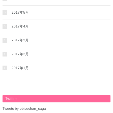
2017年5月
2017年4月
2017年3月
2017年2月
2017年1月
Twitter
Tweets by ebisuchan_saga