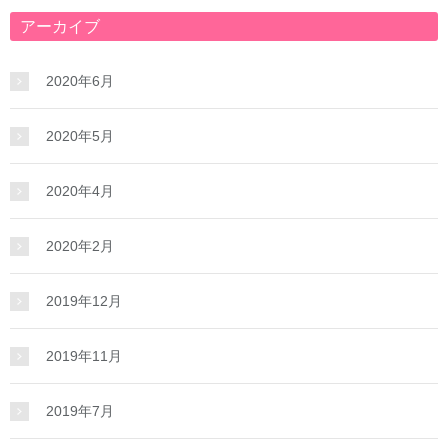
アーカイブ
2020年6月
2020年5月
2020年4月
2020年2月
2019年12月
2019年11月
2019年7月