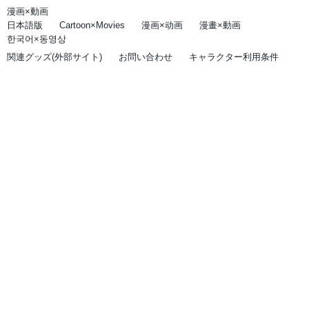
漫画×動画
日本語版
Cartoon×Movies
漫画×动画
漫畫×動画
한국어×동영상
関連グッズ(外部サイト)
お問い合わせ
キャラクター利用条件