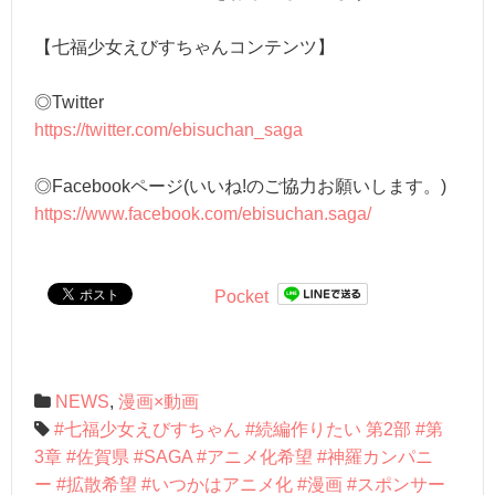
【七福少女えびすちゃんコンテンツ】
◎Twitter
https://twitter.com/ebisuchan_saga
◎Facebookページ(いいね!のご協力お願いします。)
https://www.facebook.com/ebisuchan.saga/
Pocket
NEWS
,
漫画×動画
#七福少女えびすちゃん #続編作りたい 第2部 #第
3章 #佐賀県 #SAGA #アニメ化希望 #神羅カンパニ
ー #拡散希望 #いつかはアニメ化 #漫画 #スポンサー