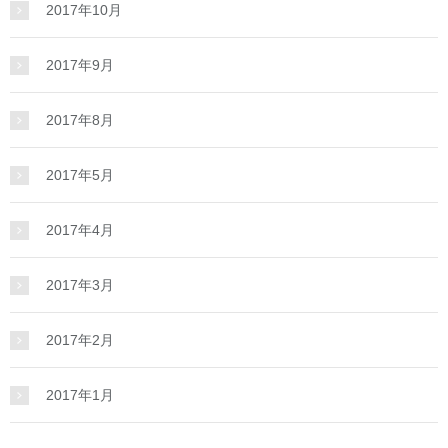
2017年10月
2017年9月
2017年8月
2017年5月
2017年4月
2017年3月
2017年2月
2017年1月