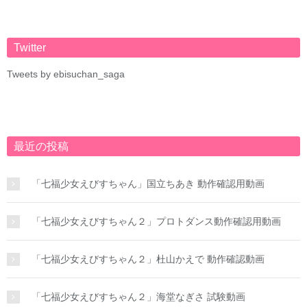
Twitter
Tweets by ebisuchan_saga
最近の投稿
「七福少女えびすちゃん」国立ちあき 動作確認用動画
「七福少女えびすちゃん２」プロトダンス動作確認用動画
「七福少女えびすちゃん２」杜山かえで 動作確認動画
「七福少女えびすちゃん２」海堂なぎさ 試験動画