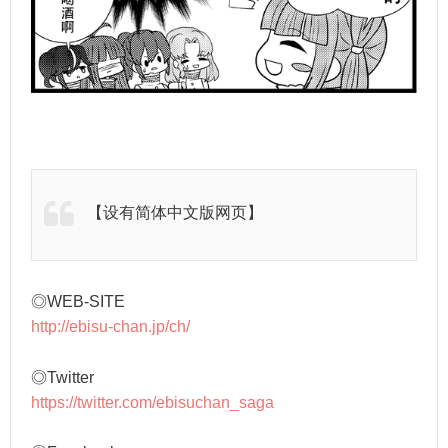
【设有简体中文版网页】
◎WEB-SITE
http://ebisu-chan.jp/ch/
◎Twitter
https://twitter.com/ebisuchan_saga