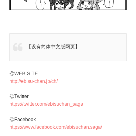
【设有简体中文版网页】
◎WEB-SITE
http://ebisu-chan.jp/ch/
◎Twitter
https://twitter.com/ebisuchan_saga
◎Facebook
https://www.facebook.com/ebisuchan.saga/