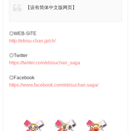
【设有简体中文版网页】
◎WEB-SITE
http://ebisu-chan.jp/ch/
◎Twitter
https://twitter.com/ebisuchan_saga
◎Facebook
https://www.facebook.com/ebisuchan.saga/