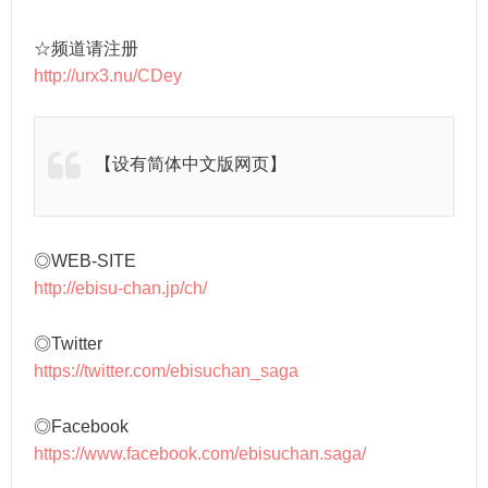
☆频道请注册
http://urx3.nu/CDey
【设有简体中文版网页】
◎WEB-SITE
http://ebisu-chan.jp/ch/
◎Twitter
https://twitter.com/ebisuchan_saga
◎Facebook
https://www.facebook.com/ebisuchan.saga/