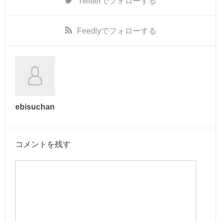
Twitter
でフォローする
Feedly
でフォローする
ebisuchan
コメントを残す