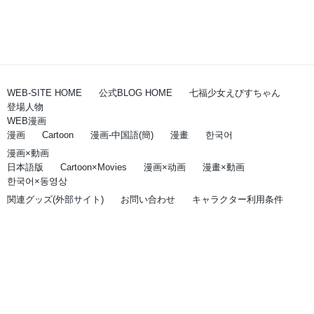
WEB-SITE HOME
公式BLOG HOME
七福少女えびすちゃん
登場人物
WEB漫画
漫画
Cartoon
漫画-中国語(簡)
漫畫
한국어
漫画×動画
日本語版
Cartoon×Movies
漫画×动画
漫畫×動画
한국어×동영상
関連グッズ(外部サイト)
お問い合わせ
キャラクター利用条件