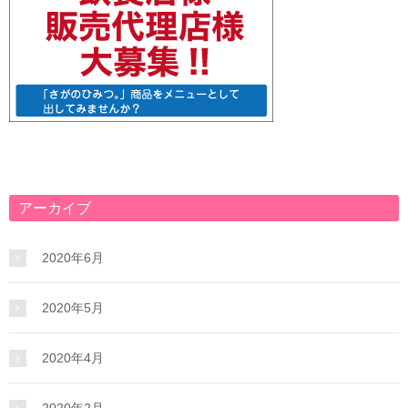
アーカイブ
2020年6月
2020年5月
2020年4月
2020年2月