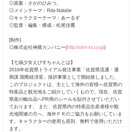
◎原案：さがのひみつ。
◎メインテーマ：Rita Natalie
◎キャラクターテーマ：あーるず
◎監督・編集・構成：松尾佳鷹
[制作]
◎株式会社神羅カンパニー(
http://shin-ra.co.jp
)
【七福少女えびすちゃんとは】
2016年佐賀県トライアル発注事業「佐賀県流通・通
商課 国際経済室」採択事業として開始致しました。
このプロジェクトは、主として海外の皆様へ佐賀県の
特産品と観光地をご紹介していくもので、現在、佐賀
県産の輸出品へPR用のシールを貼付させていただい
ております。 また、佐賀県内の特産品生産者様や観
光地関連の方へ、海外ＰＲのご協力をお願いしていま
す。キャラクターの使用も原則、無料で使用いただけ
ます。