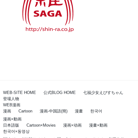
WEB-SITE HOME
公式BLOG HOME
七福少女えびすちゃん
登場人物
WEB漫画
漫画
Cartoon
漫画-中国語(簡)
漫畫
한국어
漫画×動画
日本語版
Cartoon×Movies
漫画×动画
漫畫×動画
한국어×동영상