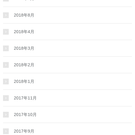
2018年8月
2018年4月
2018年3月
2018年2月
2018年1月
2017年11月
2017年10月
2017年9月