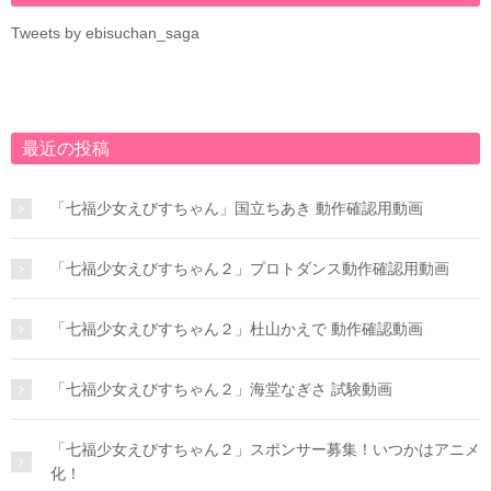
Tweets by ebisuchan_saga
最近の投稿
「七福少女えびすちゃん」国立ちあき 動作確認用動画
「七福少女えびすちゃん２」プロトダンス動作確認用動画
「七福少女えびすちゃん２」杜山かえで 動作確認動画
「七福少女えびすちゃん２」海堂なぎさ 試験動画
「七福少女えびすちゃん２」スポンサー募集！いつかはアニメ
化！