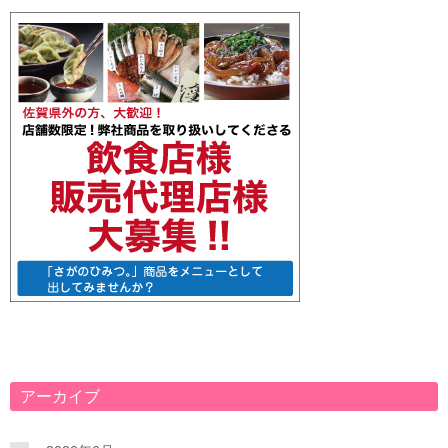
アーカイブ