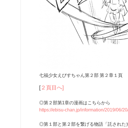
七福少女えびすちゃん第２部 第２章１頁
[
２頁目へ]
◎第２部第1章の漫画はこちらから
https://ebisu-chan.jp/information/2019/06/2
◎第１部と第２部を繋げる物語「託された