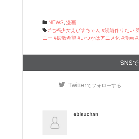
NEWS
,
漫画
#七福少女えびすちゃん #続編作りたい 第2
ニー #拡散希望 #いつかはアニメ化 #漫画 
SNS
Twitter
でフォローする
ebisuchan