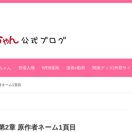
ちゃん
登場人物
WEB漫画
漫画×動画
関連グッズ(外部サイ
者ネーム1頁目
2章 原作者ネーム1頁目